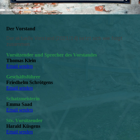
Der Vorstand
Der aktuelle Vorstand (2023/24) setzt sich wie folgt
zusammen:
Vorsitzender und Sprecher des Vorstandes
Thomas Klein
Email senden
Geschäftsführer
Friedhelm Schrötgens
Email senden
Schatzmeisterin
Emma Saad
Email senden
Stv. Vorsitzender
Harald Küsgens
Email senden