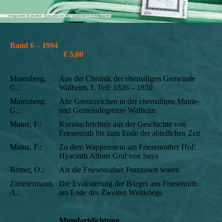
Band 6 – 1994
€ 5,00
Marenberg,
Aus der Chronik der ehemaligen Gemeinde
G.:
Walheim, I. Teil: 1826 – 1850
Marenberg,
Alte Grenzzeichen in der ehemaligen Mairie-
G.:
und Gemeindegrenze Walheim
Mainz, F.:
Kurznachrichten aus der Geschichte von
Friesenrath bis zum Ende der abteilichen Zeit
Mainz, F.:
Zu dem Wappenstein am Friesenrather Hof:
Hyacinth Alfons Graf von Suys
Remer, O.:
Als die Friesenrather Franzosen waren
Zimmermann,
Die Evakuierung der Bürger aus Friesenrath
A.:
am Ende des Zweiten Weltkriegs
Mundartdichtung