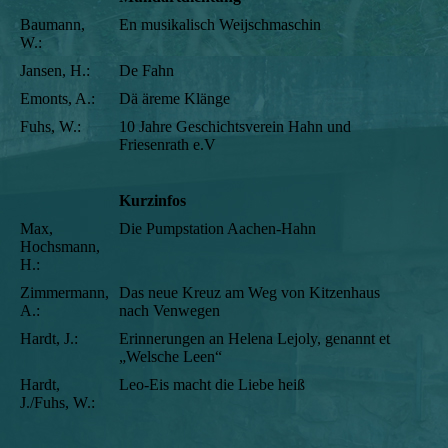
Baumann,
En musikalisch Weijschmaschin
W.:
Jansen, H.:
De Fahn
Emonts, A.:
Dä äreme Klänge
Fuhs, W.:
10 Jahre Geschichtsverein Hahn und
Friesenrath e.V
Kurzinfos
Max,
Die Pumpstation Aachen-Hahn
Ho
chsmann,
H.:
Zimmermann,
Das neue Kreuz am Weg von Kitzenhaus
A.:
nach Venwegen
Hardt, J.:
Erinnerungen an Helena Lejoly, genannt et
„Welsche Leen“
Hardt,
Leo-Eis macht die Liebe heiß
J./Fuhs, W.: